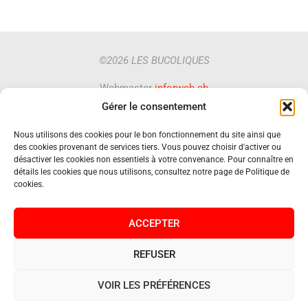
©2026 LES BUCOLIQUES
Webmaster
inforweb.ch
Gérer le consentement
Nous utilisons des cookies pour le bon fonctionnement du site ainsi que
des cookies provenant de services tiers. Vous pouvez choisir d'activer ou
A PROPOS
désactiver les cookies non essentiels à votre convenance. Pour connaître en
détails les cookies que nous utilisons, consultez notre page de Politique de
PROGRAMME
cookies.
ATELIERS
CONFÉRENCES
ACCEPTER
EXPOSANTS
RESTAURATION
REFUSER
INFOS PRATIQUES
GALERIES
VOIR LES PRÉFÉRENCES